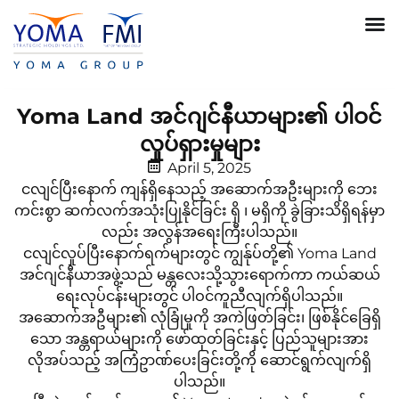
Yoma Land အင်ဂျင်နီယာများ၏ ပါဝင်
လှုပ်ရှားမှုများ
April 5, 2025
ငလျင်ပြီးနောက် ကျန်ရှိနေသည့် အဆောက်အဦးများကို ဘေး
ကင်းစွာ ဆက်လက်အသုံးပြုနိုင်ခြင်း ရှိ ၊ မရှိကို ခွဲခြားသိရှိရန်မှာ
လည်း အလွန်အရေးကြီးပါသည်။
ငလျင်လှုပ်ပြီးနောက်ရက်များတွင် ကျွန်ုပ်တို့၏ Yoma Land
အင်ဂျင်နီယာအဖွဲ့သည် မန္တလေးသို့သွားရောက်ကာ ကယ်ဆယ်
ရေးလုပ်ငန်းများတွင် ပါဝင်ကူညီလျက်ရှိပါသည်။
အဆောက်အဦများ၏ လုံခြုံမှုကို အကဲဖြတ်ခြင်း၊ ဖြစ်နိုင်ခြေရှိ
သော အန္တရာယ်များကို ဖော်ထုတ်ခြင်းနှင့် ပြည်သူများအား
လိုအပ်သည့် အကြံဥာဏ်ပေးခြင်းတို့ကို ဆောင်ရွက်လျက်ရှိ
ပါသည်။