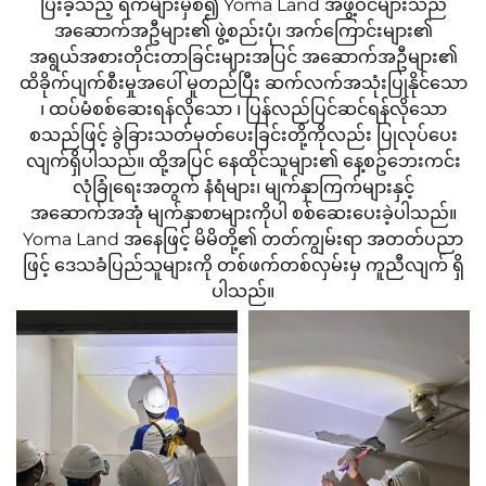
ပြီးခဲ့သည့် ရက်များမှစ၍ Yoma Land အဖွဲ့ဝင်များသည်
အဆောက်အဦများ၏ ဖွဲ့စည်းပုံ၊ အက်ကြောင်းများ၏
အရွယ်အစားတိုင်းတာခြင်းများအပြင် အဆောက်အဦများ၏
ထိခိုက်ပျက်စီးမှုအပေါ် မူတည်ပြီး ဆက်လက်အသုံးပြုနိုင်သော
၊ ထပ်မံစစ်ဆေးရန်လိုသော ၊ ပြန်လည်ပြင်ဆင်ရန်လိုသော
စသည်ဖြင့် ခွဲခြားသတ်မှတ်ပေးခြင်းတို့ကိုလည်း ပြုလုပ်ပေး
လျက်ရှိပါသည်။ ထို့အပြင် နေထိုင်သူများ၏ နေ့စဥ်ဘေးကင်း
လုံခြုံရေးအတွက် နံရံများ၊ မျက်နှာကြက်များနှင့်
အဆောက်အအုံ မျက်နှာစာများကိုပါ စစ်ဆေးပေးခဲ့ပါသည်။
Yoma Land အနေဖြင့် မိမိတို့၏ တတ်ကျွမ်းရာ အတတ်ပညာ
ဖြင့် ဒေသခံပြည်သူများကို တစ်ဖက်တစ်လှမ်းမှ ကူညီလျက် ရှိ
ပါသည်။