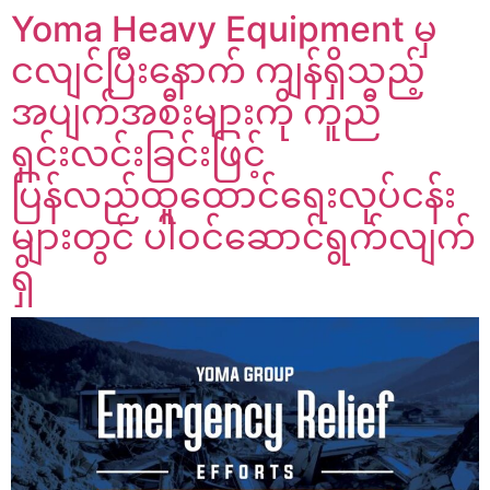
Yoma Heavy Equipment မှ
ငလျင်ပြီးနောက် ကျန်ရှိသည့်
အပျက်အစီးများကို ကူညီ
ရှင်းလင်းခြင်းဖြင့်
ပြန်လည်ထူထောင်ရေးလုပ်ငန်း
များတွင် ပါဝင်ဆောင်ရွက်လျက်
ရှိ