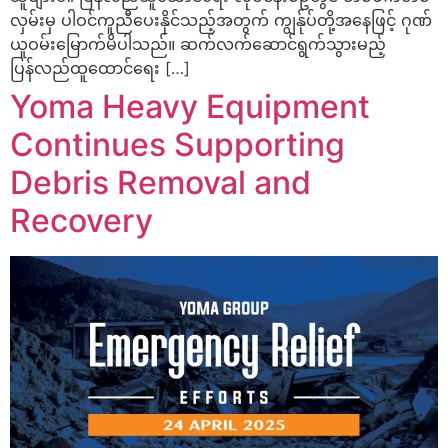
လှမ်းမှ ပါဝင်ကူညီပေးနိုင်သည့်အတွက် ကျွန်ုပ်တို့အနေဖြင့် ဂုဏ်
ယူဝမ်းမြောက်မိပါသည်။ ဆက်လက်ဆောင်ရွက်သွားမည့်
ပြန်လည်ထူထောင်ရေး […]
Yoma Heavy Equipment
Continues Supporting
Debris Removal and
Recovery