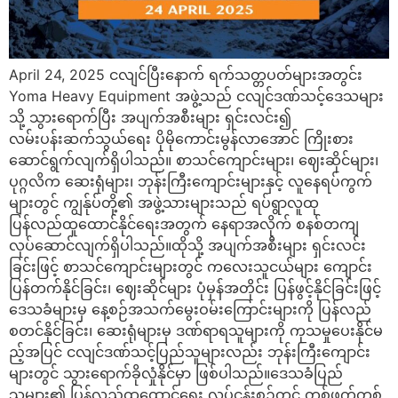
April 24, 2025 ငလျင်ပြီးနောက် ရက်သတ္တပတ်များအတွင်း
Yoma Heavy Equipment အဖွဲ့သည် ငလျင်ဒဏ်သင့်ဒေသများ
သို့ သွားရောက်ပြီး အပျက်အစီးများ ရှင်းလင်း၍
လမ်းပန်းဆက်သွယ်ရေး ပိုမိုကောင်းမွန်လာအောင် ကြိုးစား
ဆောင်ရွက်လျက်ရှိပါသည်။ စာသင်ကျောင်းများ၊ ဈေးဆိုင်များ၊
ပုဂ္ဂလိက ဆေးရုံများ၊ ဘုန်းကြီးကျောင်းများနှင့် လူနေရပ်ကွက်
များတွင် ကျွန်ုပ်တို့၏ အဖွဲ့သားများသည် ရပ်ရွာလူထု
ပြန်လည်ထူထောင်နိုင်ရေးအတွက် နေရာအလိုက် စနစ်တကျ
လုပ်ဆောင်လျက်ရှိပါသည်။ထိုသို့ အပျက်အစီးများ ရှင်းလင်း
ခြင်းဖြင့် စာသင်ကျောင်းများတွင် ကလေးသူငယ်များ ကျောင်း
ပြန်တက်နိုင်ခြင်း၊ ဈေးဆိုင်များ ပုံမှန်အတိုင်း ပြန်ဖွင့်နိုင်ခြင်းဖြင့်
ဒေသခံများမှ နေ့စဉ်အသက်မွေးဝမ်းကြောင်းများကို ပြန်လည်
စတင်နိုင်ခြင်း၊ ဆေးရုံများမှ ဒဏ်ရာရသူများကို ကုသမှုပေးနိုင်မ
ည့်အပြင် ငလျင်ဒဏ်သင့်ပြည်သူများလည်း ဘုန်းကြီးကျောင်း
များတွင် သွားရောက်ခိုလှုံနိုင်မှာ ဖြစ်ပါသည်။ဒေသခံပြည်
သူများ၏ ပြန်လည်ထူထောင်ရေး လုပ်ငန်းစဥ်တွင် တစ်ဖက်တစ်